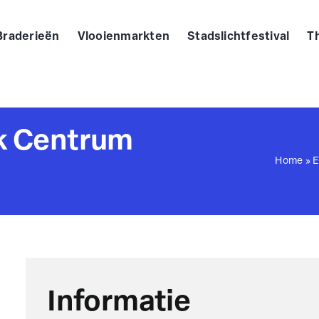
Braderieën
Vlooienmarkten
Stadslichtfestival
T
k Centrum
Home
»
E
Informatie