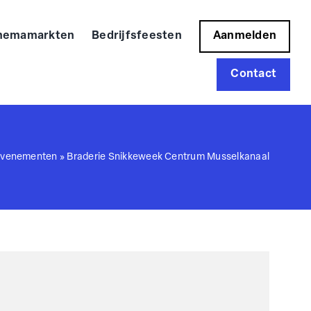
hemamarkten
Bedrijfsfeesten
Aanmelden
Contact
venementen
»
Braderie Snikkeweek Centrum Musselkanaal