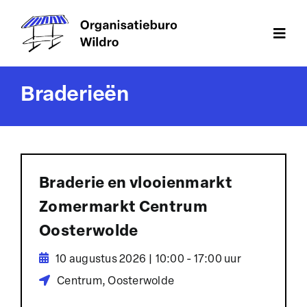
Ga
naar
Togg
inhoud
Navi
Home
Braderieën
Vlooienmarkten
Braderieën
Themamarkten
Braderie en vlooienmarkt
Zomermarkt Centrum
Bedrijfsfeesten
Oosterwolde
Aanmelden
10 augustus 2026 | 10:00 - 17:00 uur
Centrum, Oosterwolde
Contact