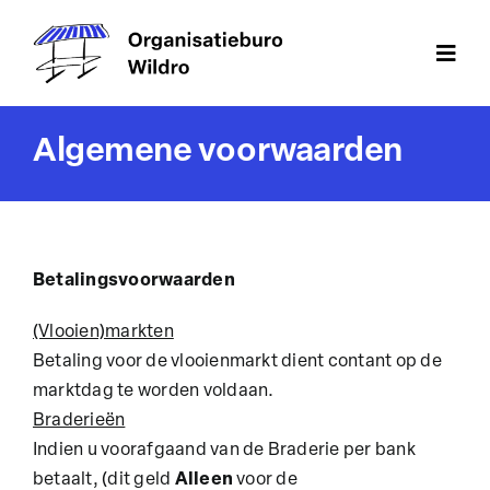
Ga
naar
Togg
inhoud
Navi
Home
Algemene voorwaarden
Vlooienmarkten
Braderieën
Betalingsvoorwaarden
Themamarkten
(Vlooien)markten
Bedrijfsfeesten
Betaling voor de vlooienmarkt dient contant op de
marktdag te worden voldaan.
Aanmelden
Braderieën
Indien u voorafgaand van de Braderie per bank
Contact
betaalt, (dit geld
Alleen
voor de